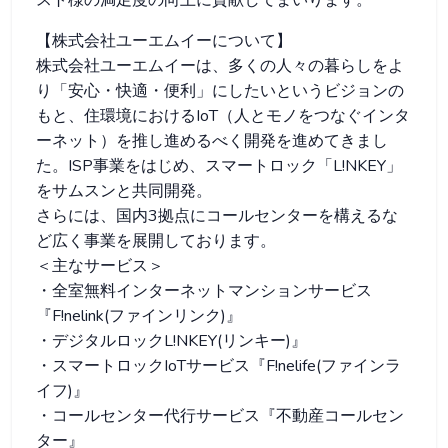
スト様の満足度の向上に貢献してまいります。
【株式会社ユーエムイーについて】
株式会社ユーエムイーは、多くの人々の暮らしをよ
り「安心・快適・便利」にしたいというビジョンの
もと、住環境におけるIoT（人とモノをつなぐインタ
ーネット）を推し進めるべく開発を進めてきまし
た。ISP事業をはじめ、スマートロック「L!NKEY」
をサムスンと共同開発。
さらには、国内3拠点にコールセンターを構えるな
ど広く事業を展開しております。
＜主なサービス＞
・全室無料インターネットマンションサービス
『F!nelink(ファインリンク)』
・デジタルロックL!NKEY(リンキー)』
・スマートロックIoTサービス『F!nelife(ファインラ
イフ)』
・コールセンター代行サービス『不動産コールセン
ター』