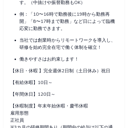
す。（中抜けや振替勤務もOK）
例：「10〜16時で勤務後に19時から勤務再
開」「8〜17時まで勤務」など日によって臨機
応変に勤務できます。
当社では創業時からリモートワークを導入し、
研修を始め完全在宅で働く体制を確立！
働きやすさはお約束します！
【休日・休暇 】完全週休2日制（土日休み）祝日
【有給休暇】10日～
【年間休日】120日～
【休暇制度】年末年始休暇・慶弔休暇
雇用形態
正社員
※3カ月の研修期間あり（期間中の給与は以下の通